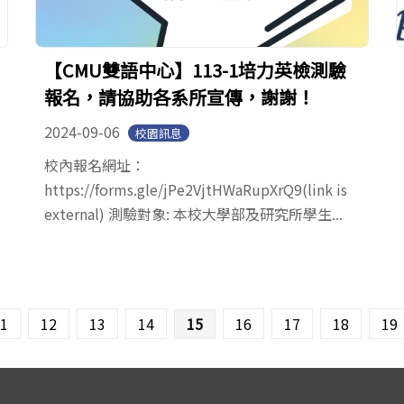
【CMU雙語中心】113-1培力英檢測驗
報名，請協助各系所宣傳，謝謝！
2024-09-06
校園訊息
校內報名網址：
https://forms.gle/jPe2VjtHWaRupXrQ9(link is
external) 測驗對象: 本校大學部及研究所學生...
1
12
13
14
15
16
17
18
19