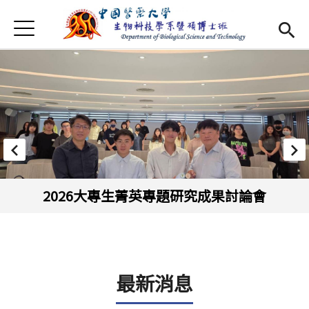
Jump to Main content
Jump to Navigation
首頁
最新消息
Open submenu (系所介紹)
系所介紹
師資
Open subm
Open submenu (特色研究)
特色研究
Open submenu (學生專區)
學生專區
2026大專生菁英專題研究成果討論會
規章辦法
Open subm
招生資訊
最新消息
Eng
Open subme