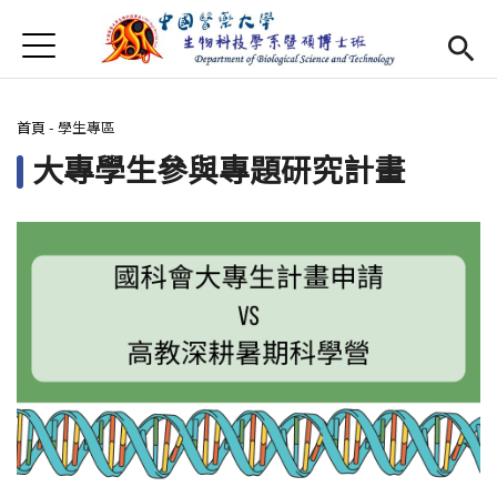
Jump to Main content
Jump to Navigation
首頁
最新消息
您在這裡
首頁
-
學生專區
Open submenu (系所介紹)
系所介紹
大專學生參與專題研究計畫
師資
Open subm
Open submenu (特色研究)
特色研究
Open submenu (學生專區)
學生專區
規章辦法
Open subm
招生資訊
Eng
Open subme