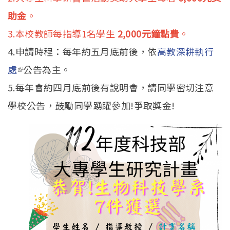
助金
。
3.本校教師每指導1名學生
2,000
元鐘點費
。
4.申請時程：每年約五月底前後，依
高教深耕執行
處
(link is external)
公告為主。
5.每年會約四月底前後有說明會，請同學密切注意
學校公告，鼓勵同學踴躍參加!爭取獎金!