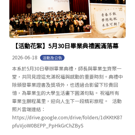
【活動花絮】5月30日畢業典禮圓滿落幕
2026-06-18
活動及公告
本系於5月30日舉辦畢業典禮，師長與畢業生齊聚一
堂，共同見證這充滿祝福與感動的重要時刻。典禮中
除頒發畢業證書及獎項外，也透過合影留下珍貴回
憶，為畢業生的大學生活畫下圓滿句點。 祝福所有
畢業生鵬程萬里，迎向人生下一段精彩旅程。 活動
照片雲端連結：
https://drive.google.com/drive/folders/1dKKtK87
pfuVjoW0BEPP_PpHkGrChZByS