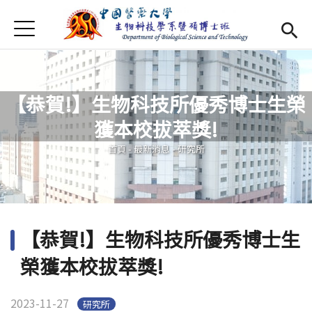
Jump to Main content
Jump to Navigation
首頁
最新消息
Open submenu (系所介紹)
系所介紹
【恭賀!】生物科技所優秀博士生榮
師資
Open subm
獲本校拔萃獎!
您在這裡
Open submenu (特色研究)
特色研究
首頁
-
最新消息
-
研究所
Open submenu (學生專區)
學生專區
規章辦法
Open subm
【恭賀!】生物科技所優秀博士生
招生資訊
榮獲本校拔萃獎!
Eng
Open subme
2023-11-27
研究所