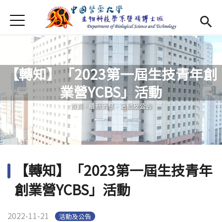
Jump to Main content
Jump to Navigation
首頁
最新消息
Open submenu (系所介紹)
系所介紹
【轉知】「2023第一屆生技青年創
師資
Open subm
業營YCBS」活動
您在這裡
Open submenu (特色研究)
特色研究
首頁
-
最新消息
-
活動及公告
Open submenu (學生專區)
學生專區
規章辦法
Open subm
【轉知】「2023第一屆生技青年
招生資訊
創業營YCBS」活動
Eng
Open subme
2022-11-21
活動及公告