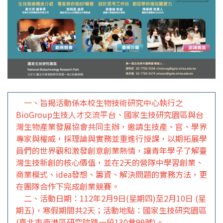
一、旨揭活動係本校生物技術研究中心執行之
BioGroup生技人才交流平台、國家生技研究園區與台
灣生物產業發展協會共同主辦，邀請生技產、官、學界
專家與權威，採理論與實務並重進行授課，以期拓展學
員們的世界觀和激發創意創業熱情，讓青年學子了解臺
灣生技新創的核心價值，並在2天的營隊中學習創業、
商業模式、idea發想、籌資、解決問題的實務方法，更
在團隊合作下完成創業競賽。
二、活動日期：112年2月9日(星期四)至2月10日 (星
期五)，寒假期間共2天；活動地點：國家生技研究園區
(臺北市南港區研究院路一段130巷99號)。