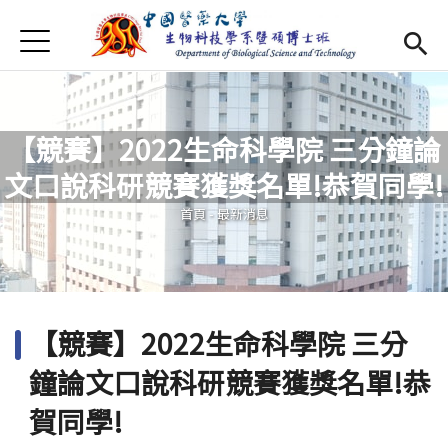
Jump to Main content
Jump to Navigation
首頁
最新消息
Open submenu (系所介紹)
系所介紹
【競賽】2022生命科學院 三分鐘論
師資
Open subm
文口說科研競賽獲獎名單!恭賀同學!
您在這裡
Open submenu (特色研究)
特色研究
首頁
-
最新消息
Open submenu (學生專區)
學生專區
規章辦法
Open subm
【競賽】2022生命科學院 三分
招生資訊
鐘論文口說科研競賽獲獎名單!恭
Eng
Open subme
賀同學!