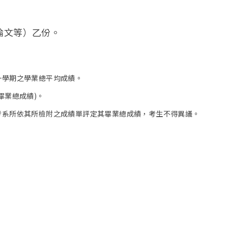
論文等）乙份。
一學期之學業總平均成績。
畢業總成績)。
報考系所依其所檢附之成績單評定其畢業總成績，考生不得異議。