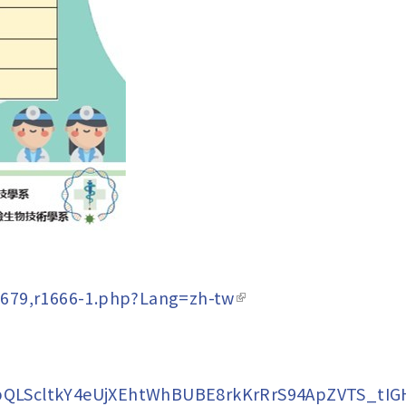
87679,r1666-1.php?Lang=zh-tw
(link is external)
FAIpQLScltkY4eUjXEhtWhBUBE8rkKrRrS94ApZVTS_t