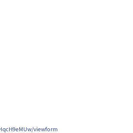
IGHqcH9eMUw/viewform